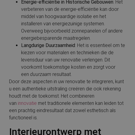
Energie-efficiëntie in Historische Gebouwen
: Het
g
t
verbeteren van de energie-efficiëntie kan door
d
be
middel van hoogwaardige isolatie en het
ve
p
installeren van energiezuinige systemen.
in
Overweeg bijvoorbeeld zonnepanelen of andere
h
w
energiebesparende maatregelen.
g
t
Langdurige Duurzaamheid
: Het is essentieel om te
se
kiezen voor materialen en technieken die de
levensduur van uw renovatie verlengen. Dit
voorkomt toekomstige kosten en zorgt voor
een
duurzaam
resultaat.
Aanbieder
Aanbieder
/
Naam
Naam
Vervaldatum
Vervaldatum
Omschrijving
Omschrijving
Door deze aspecten in uw renovatie te integreren, kunt
/
Domein
Aanbieder
Domein
/
Naam
Vervaldatum
Omschrijvin
Domein
u een authentieke uitstraling creëren die ook rekening
stateCode
__Secure-
.cnn.com
.youtube.com
Sessie
6 maanden
Deze cookie wordt
ROLLOUT_TOKEN
gebruikt om de
_ga
1 jaar 1
Deze cookie
Google LLC
houdt met de toekomst. Het combineren
Aanbieder
/
Naam
Vervaldatum
Omschrijv
voorkeur van een
maand
is gekoppeld
.bauwerken.nl
Domein
gebruiker te
van
innovatie
met traditionele elementen kan leiden tot
Google Unive
onthouden om
Analytics - w
VISITOR_INFO1_LIVE
6 maanden
Deze cooki
Google LLC
een prachtig eindresultaat dat zowel esthetisch als
relevante lokale
belangrijke 
door YouT
.youtube.com
informatie te
is van de me
functioneel is.
ingesteld 
verstrekken en de
algemeen
gebruikers
gebruikerservaring
gebruikte
bij te hou
te verbeteren.
Interieurontwerp met
analyseservic
YouTube-vi
Google. Deze
in sites zijn