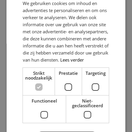
woning zijn er verschillende soorten die u kunt
We gebruiken cookies om inhoud en
overwegen:
advertenties te personaliseren en om ons
verkeer te analyseren. We delen ook
Kappen en daken: Deze kunnen de uitstraling van
informatie over uw gebruik van onze site
uw huis aanzienlijk veranderen.
met onze advertentie- en analysepartners,
Raam- en deurkozijnen
: Het gebruik van
die deze kunnen combineren met andere
authentieke materialen kan de charme van uw
informatie die u aan hen heeft verstrekt of
woning verhogen.
die zij hebben verzameld door uw gebruik
Balkons en veranda’s: Deze elementen voegen
van hun diensten.
Lees verder
niet alleen karakter toe, maar ook functionaliteit.
Integratie in Bestaande
Strikt
Prestatie
Targeting
noodzakelijk
Structuren
Het is belangrijk om architectonische details op een
Functioneel
Niet-
manier toe te voegen die past bij de bestaande
geclassificeerd
structuur. Hier zijn enkele tips:
Analyseer de huidige architectuur: Kijk naar de stijl
en de kenmerken van uw woning.