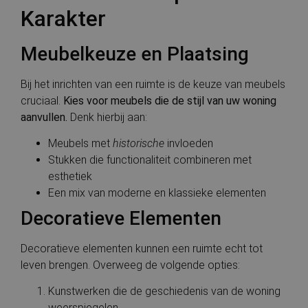
geoData
.cnn.com
Sessie
Deze cookie wordt
cookie wordt
ingesloten;
Karakter
gebruikt om
gebruikt om 
ook bepale
informatie over de
gebruikers te
websitebez
geografische
onderscheid
nieuwe of
locatie van de
door een
versie van 
Meubelkeuze en Plaatsing
gebruiker op te
willekeurig
YouTube-in
slaan om
gegenereerd
gebruikt.
gelokaliseerde
nummer toe 
inhoud en
wijzen als kla
Bij het inrichten van een ruimte is de keuze van meubels
YSC
Sessie
Deze cooki
Google LLC
diensten te
Het is opge
door YouT
.youtube.com
cruciaal.
Kies voor meubels die de stijl van uw woning
leveren.
in elk
ingesteld 
paginaverzoe
weergaven
aanvullen.
Denk hierbij aan:
een site en w
ingesloten 
gebruikt om
te houden.
bezoekers-, s
Meubels met
historische
invloeden
en
campagnegeg
Stukken die functionaliteit combineren met
te berekenen
esthetiek
de
analyserappo
Een mix van moderne en klassieke elementen
van de site.
Decoratieve Elementen
_ga_2WLRX5ZGKK
.bauwerken.nl
1 jaar 1
Deze cookie 
maand
gebruikt doo
Google Analy
om de sessie
Decoratieve elementen kunnen een ruimte echt tot
te behouden
leven brengen. Overweeg de volgende opties:
Kunstwerken die de geschiedenis van de woning
weerspiegelen.