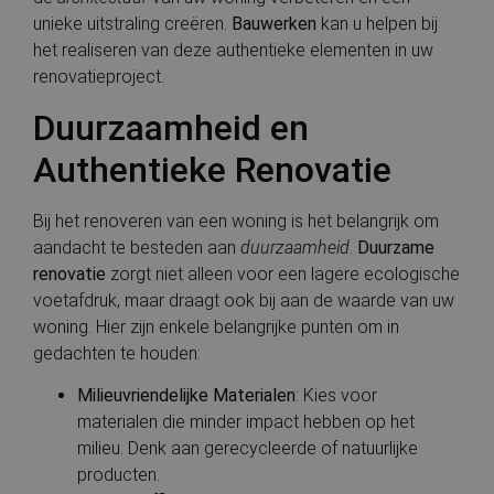
lo
b
unieke uitstraling creëren.
Bauwerken
kan u helpen bij
s
het realiseren van deze authentieke elementen in uw
re
i
renovatieproject.
e
g
te
Duurzaamheid en
CookieScriptConsent
1 maand
D
CookieScript
Authentieke Renovatie
g
bauwerken.nl
C
Sc
o
Bij het renoveren van een woning is het belangrijk om
c
v
aandacht te besteden aan
duurzaamheid
.
Duurzame
o
Google Privacy Policy
c
renovatie
zorgt niet alleen voor een lagere ecologische
v
voetafdruk, maar draagt ook bij aan de waarde van uw
Sc
n
woning. Hier zijn enkele belangrijke punten om in
co
gedachten te houden:
VISITOR_PRIVACY_METADATA
6 maanden
D
YouTube
g
.youtube.com
t
Milieuvriendelijke Materialen
: Kies voor
d
materialen die minder impact hebben op het
p
v
milieu. Denk aan gerecycleerde of natuurlijke
in
si
producten.
He