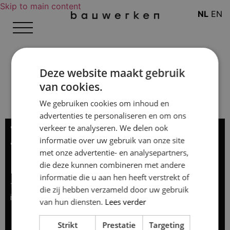
Skip to main content
NL
EN
Deze website maakt gebruik
van cookies.
We gebruiken cookies om inhoud en
advertenties te personaliseren en om ons
Timmerman / Assistent
verkeer te analyseren. We delen ook
informatie over uw gebruik van onze site
Timmerman (Fulltime)
met onze advertentie- en analysepartners,
die deze kunnen combineren met andere
Ben je op zoek naar een uitdagende en afwisselende
informatie die u aan hen heeft verstrekt of
functie binnen een dynamisch team? Dan hebben wij de
die zij hebben verzameld door uw gebruik
ideale positie voor jou!
van hun diensten.
Lees verder
Strikt
Prestatie
Targeting