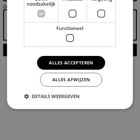
noodzakelijk
Omschrijving
Functioneel
Aanvraag verzenden
ALLES ACCEPTEREN
ALLES AFWIJZEN
DETAILS WEERGEVEN
Strikt noodzakelijk
Prestatie
Targeting
Functioneel