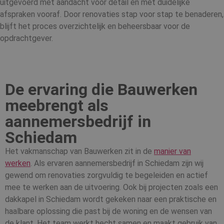
uitgevoerd met aandacht voor detail en met duidelijke
Naam
Vervaldatum
O
Domein
afspraken vooraf. Door renovaties stap voor stap te benaderen,
countryCode
.cnn.com
Sessie
D
blijft het proces overzichtelijk en beheersbaar voor de
g
l
opdrachtgever.
lo
b
s
re
i
e
De ervaring die Bauwerken
g
te
meebrengt als
CookieScriptConsent
1 maand
D
CookieScript
g
bauwerken.nl
aannemersbedrijf in
C
Sc
Schiedam
o
c
v
Het vakmanschap van Bauwerken zit in de
manier van
o
Google Privacy Policy
c
werken
. Als ervaren aannemersbedrijf in Schiedam zijn wij
v
gewend om renovaties zorgvuldig te begeleiden en actief
Sc
n
mee te werken aan de uitvoering. Ook bij projecten zoals een
co
dakkapel in Schiedam wordt gekeken naar een praktische en
VISITOR_PRIVACY_METADATA
6 maanden
D
YouTube
haalbare oplossing die past bij de woning en de wensen van
g
.youtube.com
t
de klant. Het team werkt hecht samen en maakt gebruik van