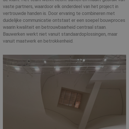
d
p
vaste partners, waardoor elk onderdeel van het project in
v
in
vertrouwde handen is. Door ervaring te combineren met
si
duidelijke communicatie ontstaat er een soepel bouwproces
He
g
waarin kwaliteit en betrouwbaarheid centraal staan.
t
d
Bauwerken werkt niet vanuit standaardoplossingen, maar
be
vanuit maatwerk en betrokkenheid.
ve
p
in
h
w
g
t
se
Aanbieder
Aanbieder
/
Naam
Naam
Vervaldatum
Vervaldatum
Omschrijving
Omschrijving
/
Domein
Aanbieder
Domein
/
Naam
Vervaldatum
Omschrijvin
Domein
stateCode
__Secure-
.cnn.com
.youtube.com
Sessie
6 maanden
Deze cookie wordt
ROLLOUT_TOKEN
gebruikt om de
_ga
1 jaar 1
Deze cookie
Google LLC
Aanbieder
/
Naam
Vervaldatum
Omschrijv
voorkeur van een
maand
is gekoppeld
.bauwerken.nl
Domein
gebruiker te
Google Unive
onthouden om
Analytics - w
VISITOR_INFO1_LIVE
6 maanden
Deze cooki
Google LLC
relevante lokale