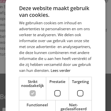
timmerman
en functioneert daarbij als compleet timmerbedrijf
in Schiedam. Het timmerwerk in Schiedam wordt altijd
Deze website maakt gebruik
afgestemd op de bestaande situatie en de wensen van de
van cookies.
opdrachtgever. Of het nu gaat om aanpassingen binnen een
We gebruiken cookies om inhoud en
woning of werkzaamheden die onderdeel zijn van een groter
advertenties te personaliseren en om ons
renovatieproject, alles wordt zorgvuldig uitgevoerd. Door zelf
verkeer te analyseren. We delen ook
betrokken te blijven bij de uitvoering, kunnen keuzes snel
informatie over uw gebruik van onze site
worden afgestemd en blijft het werk overzichtelijk. Het
met onze advertentie- en analysepartners,
resultaat is functioneel timmerwerk dat past binnen het
die deze kunnen combineren met andere
totaalplaatje van de renovatie..
informatie die u aan hen heeft verstrekt of
die zij hebben verzameld door uw gebruik
van hun diensten.
Lees verder
Strikt
Prestatie
Targeting
noodzakelijk
Bekijk onze portfolio
Functioneel
Niet-
geclassificeerd