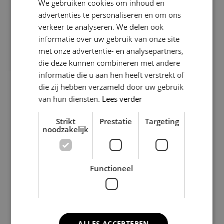
We gebruiken cookies om inhoud en
advertenties te personaliseren en om ons
verkeer te analyseren. We delen ook
informatie over uw gebruik van onze site
met onze advertentie- en analysepartners,
die deze kunnen combineren met andere
informatie die u aan hen heeft verstrekt of
die zij hebben verzameld door uw gebruik
Belangrijke regels bij het
van hun diensten.
Lees verder
verbouwen van uw woning
Strikt
Prestatie
Targeting
noodzakelijk
Naast het aanvragen van vergunningen gelden er ook
diverse wettelijke en gemeentelijke regels bij het
verbouwen van een woning. Deze regels kunnen
Functioneel
betrekking hebben op maximale bouwhoogtes,
erfgrenzen, isolatie-eisen, veiligheidsvoorschriften en
de impact op buren. Het niet naleven van deze regels
kan ertoe leiden dat uw project stil komt te liggen of
ALLES ACCEPTEREN