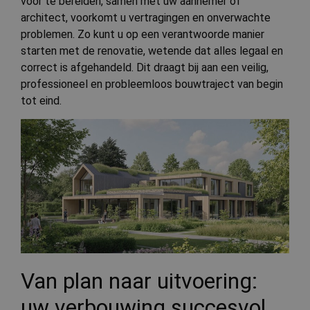
voor te bereiden, samen met uw aannemer of
mensen e
Dit is gu
architect, voorkomt u vertragingen en onverwachte
de websi
geldige 
problemen. Zo kunt u op een verantwoorde manier
te kunn
over het
starten met de renovatie, wetende dat alles legaal en
van hun 
correct is afgehandeld. Dit draagt bij aan een veilig,
countryCode
.cnn.com
Sessie
Deze coo
professioneel en probleemloos bouwtraject van begin
gebruikt
landcode
tot eind.
locatie v
bezoeker
slaan om
regiospec
inhoud t
Google Privacy Policy
en de
gebruike
te verbet
CookieScriptConsent
4 weken 2
Deze coo
CookieScript
dagen
gebruikt
bauwerken.nl
Cookie-
Script.co
om de
cookievo
van bezo
onthoud
cookie-b
Van plan naar uitvoering:
van Cook
Script.co
uw verbouwing succesvol
noodzake