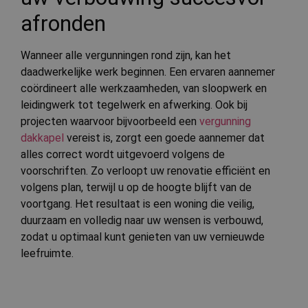
correct t
afronden
Wanneer alle vergunningen rond zijn, kan het
Aanbieder
Naam
Vervaldatum
Omschrijving
daadwerkelijke werk beginnen. Een ervaren aannemer
/
Domein
Aanbieder
/
Naam
Vervaldatum
Omschrijvin
Domein
coördineert alle werkzaamheden, van sloopwerk en
stateCode
.cnn.com
Sessie
Deze cookie wordt
leidingwerk tot tegelwerk en afwerking. Ook bij
gebruikt om de
_ga
1 jaar 1
Deze cookie
Google LLC
voorkeur van een
maand
is gekoppeld
.bauwerken.nl
projecten waarvoor bijvoorbeeld een
vergunning
gebruiker te
Google Unive
onthouden om
Analytics - w
dakkapel
vereist is, zorgt een goede aannemer dat
relevante lokale
belangrijke 
alles correct wordt uitgevoerd volgens de
informatie te
is van de me
verstrekken en de
algemeen
voorschriften. Zo verloopt uw renovatie efficiënt en
gebruikerservaring
gebruikte
te verbeteren.
analyseservic
volgens plan, terwijl u op de hoogte blijft van de
Google. Deze
geoData
.cnn.com
Sessie
Deze cookie wordt
voortgang. Het resultaat is een woning die veilig,
cookie wordt
gebruikt om
gebruikt om 
duurzaam en volledig naar uw wensen is verbouwd,
informatie over de
gebruikers te
geografische
onderscheid
zodat u optimaal kunt genieten van uw vernieuwde
locatie van de
door een
gebruiker op te
willekeurig
leefruimte.
slaan om
gegenereerd
gelokaliseerde
nummer toe 
inhoud en
wijzen als kla
diensten te
Het is opge
leveren.
in elk