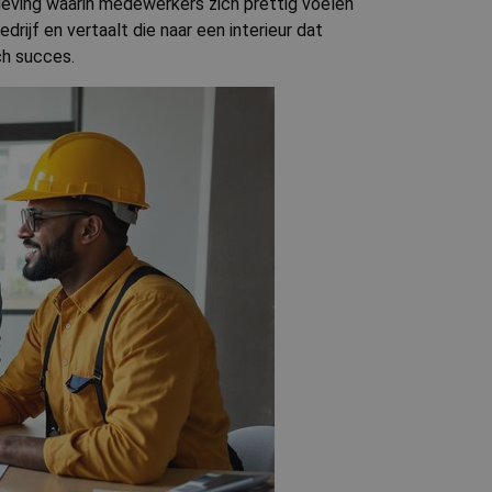
geving waarin medewerkers zich prettig voelen
ijf en vertaalt die naar een interieur dat
ch succes.