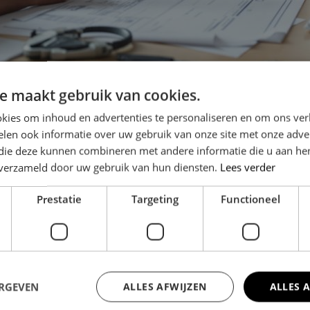
e maakt gebruik van cookies.
kies om inhoud en advertenties te personaliseren en om ons ver
ende kracht achter kantoorrenova
len ook informatie over uw gebruik van onze site met onze adver
 die deze kunnen combineren met andere informatie die u aan hen
ouwen, kan niet om duurzaamheid heen. Bedrijven willen hun eco
n verzameld door uw gebruik van hun diensten.
Lees verder
or niets. Daarom kiezen steeds meer ondernemers ervoor om hun 
n hierin adviseren over de juiste stappen en oplossingen. Denk bi
Prestatie
Targeting
Functioneel
Het verduurzamen van kantoorpanden levert niet alleen milieuwin
en maken duurzame oplossingen aantrekkelijker dan ooit. Bovendi
rknemers én klanten waarde aan hechten.
 gaan hand in hand
ERGEVEN
ALLES AFWIJZEN
ALLES 
t om meer dan bouwtechnische verbeteringen. Technologie speel