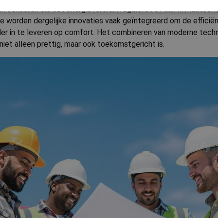
 sensoren die het energieverbruik reguleren of aan klimaatbehe
ie worden dergelijke innovaties vaak geïntegreerd om de efficiën
trikt noodzakelijk
Prestatie
Targeting
Functioneel
Niet-geclassificee
er in te leveren op comfort. Het combineren van moderne techn
et alleen prettig, maar ook toekomstgericht is.
 cookies maken de kernfunctionaliteiten van de website mogelijk, zoals gebruikersaanm
bsite kan niet goed worden gebruikt zonder de strikt noodzakelijke cookies.
Aanbieder
/
Vervaldatum
Omschrijving
Domein
.cnn.com
Sessie
Deze cookie wordt gebruikt om de landc
van de bezoeker op te slaan om regiospe
leveren en de gebruikerservaring te verb
nt
1 maand
Deze cookie wordt gebruikt door de Coo
CookieScript
service om de cookievoorkeuren van bez
bauwerken.nl
onthouden. De cookie-banner van Cooki
noodzakelijk om correct te werken.
METADATA
6 maanden
Deze cookie wordt gebruikt om de toes
YouTube
gebruiker en privacykeuzes voor hun inte
.youtube.com
op te slaan. Het registreert gegevens o
Google Privacy Policy
van de bezoeker met betrekking tot vers
privacybeleid en instellingen, zodat hu
worden gerespecteerd in toekomstige se