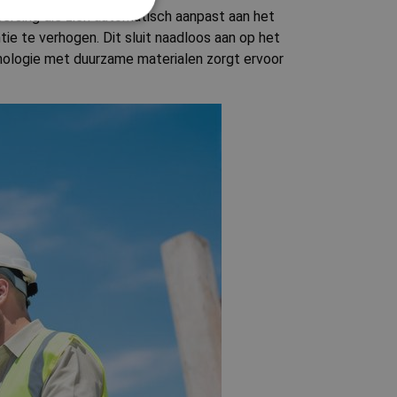
ersing die zich automatisch aanpast aan het
tie te verhogen. Dit sluit naadloos aan op het
rd
ologie met duurzame materialen zorgt ervoor
elding en
ode van de locatie
cifieke inhoud te
eteren.
kie-Script.com-
oekers te
e-Script.com is
temming van de
ractie met de site
ver de toestemming
chillende
n voorkeuren
ssies.