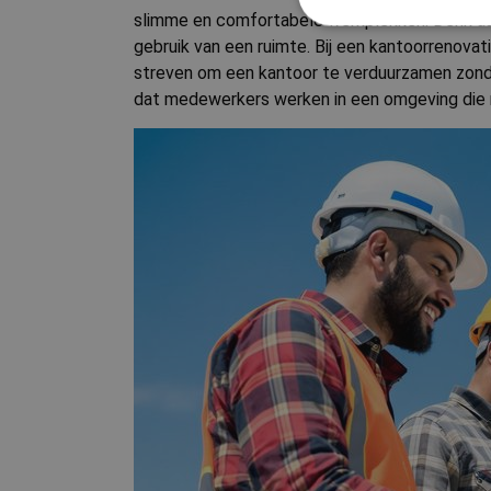
slimme en comfortabele werkplekken. Denk aan
gebruik van een ruimte. Bij een kantoorrenovat
S
streven om een kantoor te verduurzamen zond
dat medewerkers werken in een omgeving die ni
Strikt noodzakelijke
accountbeheer. De we
Naam
countryCode
CookieScriptConse
VISITOR_PRIVACY_