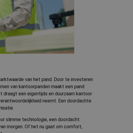
schrijving
r te onthouden om
 Analytics - wat
ring te verbeteren.
bruikte
uikt om unieke
-video's die in
 gegenereerd nummer
 locatie van de
websitebezoeker de
 paginaverzoek op
leveren.
gebruikt.
n
pporten van de
eergaven van
m de sessiestatus
arktwaarde van het pand. Door te investeren
rzamen van kantoorpanden maakt een pand
ast draagt een eigentijds en duurzaam kantoor
 verantwoordelijkheid neemt. Een doordachte
isatie.
oor slimme technologie, een doordacht
van morgen. Of het nu gaat om comfort,