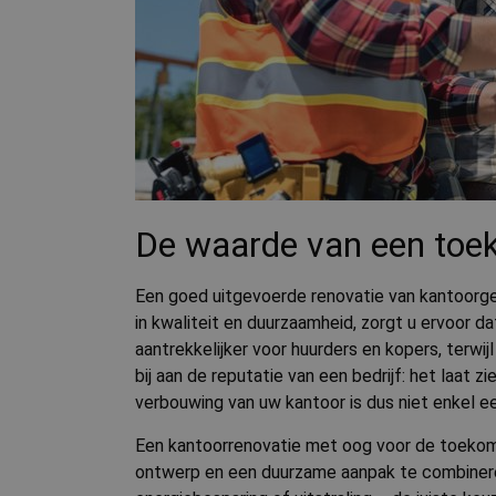
Naam
Aanbi
Naam
Naam
__Secure-ROLLOU
/
Dom
Naam
_ga
stateCode
.cnn.
VISITOR_INFO1_LIV
geoData
.cnn.
YSC
_ga_2WLRX5ZGKK
De waarde van een toe
Een goed uitgevoerde renovatie van kantoorge
in kwaliteit en duurzaamheid, zorgt u ervoor
aantrekkelijker voor huurders en kopers, terwi
bij aan de reputatie van een bedrijf: het laa
verbouwing van uw kantoor is dus niet enkel ee
Een kantoorrenovatie met oog voor de toekoms
ontwerp en een duurzame aanpak te combineren