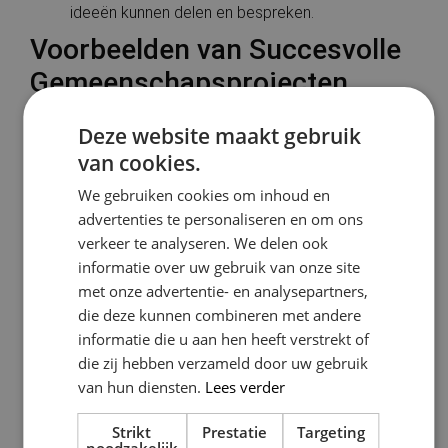
ideeën kunnen delen en bespreken.
Voorbeelden van Succesvolle
Gemeenschapsprojecten
Er zijn verschillende voorbeelden van projecten waarbij
Deze website maakt gebruik
gemeenschappen succesvol betrokken zijn:
van cookies.
Het
herinrichten
van een park door bewoners zelf.
We gebruiken cookies om inhoud en
De bouw van een gemeenschapscentrum dat
advertenties te personaliseren en om ons
door inwoners wordt beheerd.
verkeer te analyseren. We delen ook
Initiatieven voor het vergroenen van straten en
informatie over uw gebruik van onze site
pleinen, geïnspireerd door de ideeën van
Le
met onze advertentie- en analysepartners,
Corbusier
, die pleitte voor het integreren van
die deze kunnen combineren met andere
natuur in de stad.
informatie die u aan hen heeft verstrekt of
Door deze betrokkenheid kunnen steden niet alleen
die zij hebben verzameld door uw gebruik
functioneler worden, maar ook aantrekkelijker en
van hun diensten.
Lees verder
gezonder voor hun inwoners.
Strikt
Prestatie
Targeting
noodzakelijk