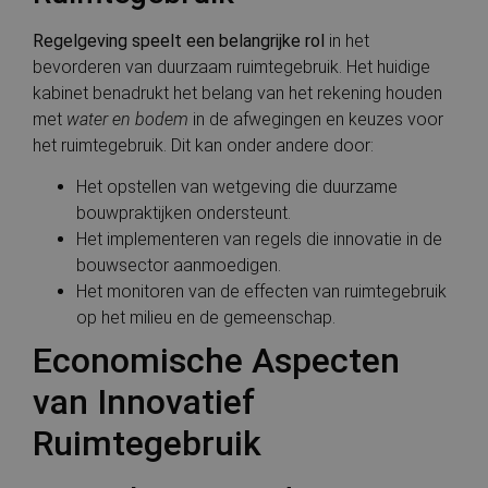
CookieScriptConsent
4 weken 2
Deze coo
CookieScript
Regelgeving speelt een belangrijke rol
in het
dagen
gebruikt
bauwerken.nl
Cookie-
bevorderen van duurzaam ruimtegebruik. Het huidige
Script.co
om de
kabinet benadrukt het belang van het rekening houden
cookievo
met
water en bodem
in de afwegingen en keuzes voor
van bezo
onthoud
het ruimtegebruik. Dit kan onder andere door:
cookie-b
van Cook
Script.co
Het opstellen van wetgeving die duurzame
noodzake
correct t
bouwpraktijken ondersteunt.
Het implementeren van regels die innovatie in de
bouwsector aanmoedigen.
Het monitoren van de effecten van ruimtegebruik
Aanbieder
op het milieu en de gemeenschap.
Naam
Vervaldatum
Omschrijving
/
Domein
Aanbieder
/
Naam
Vervaldatum
Omschrijvin
Domein
Economische Aspecten
stateCode
.cnn.com
Sessie
Deze cookie wordt
gebruikt om de
_ga
1 jaar 1
Deze cookie
Google LLC
van Innovatief
voorkeur van een
maand
is gekoppeld
.bauwerken.nl
gebruiker te
Google Unive
onthouden om
Analytics - w
Ruimtegebruik
relevante lokale
belangrijke 
informatie te
is van de me
verstrekken en de
algemeen
gebruikerservaring
gebruikte