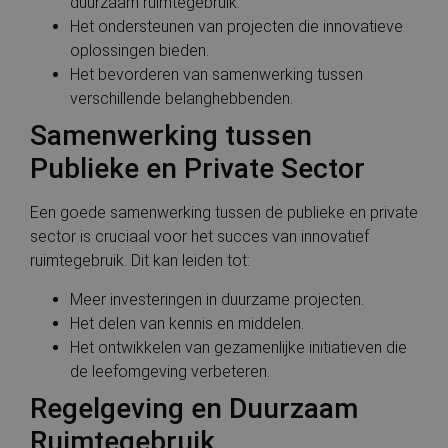
duurzaam ruimtegebruik.
kernfunctionaliteiten van de website mogelijk, zoals
Het ondersteunen van projecten die innovatieve
gebruikersaanmelding en accountbeheer. De website
kan niet goed worden gebruikt zonder de strikt
oplossingen bieden.
noodzakelijke cookies.
Het bevorderen van samenwerking tussen
Aanbieder
/
verschillende belanghebbenden.
Naam
Vervaldatum
Omschrij
Domein
Samenwerking tussen
__cf_bm
29 minuten
Deze coo
Cloudflare
59 seconden
gebruikt
Inc.
Publieke en Private Sector
ondersch
.thespruce.com
maken t
mensen e
Dit is gu
Een goede samenwerking tussen de publieke en private
de websi
geldige 
sector is cruciaal voor het succes van innovatief
te kunn
ruimtegebruik. Dit kan leiden tot:
over het
van hun 
Meer investeringen in duurzame projecten.
countryCode
.cnn.com
Sessie
Deze coo
gebruikt
Het delen van kennis en middelen.
landcode
locatie v
Het ontwikkelen van gezamenlijke initiatieven die
bezoeker
de leefomgeving verbeteren.
slaan om
regiospec
Google Privacy Policy
Regelgeving en Duurzaam
inhoud t
en de
gebruike
Ruimtegebruik
te verbet