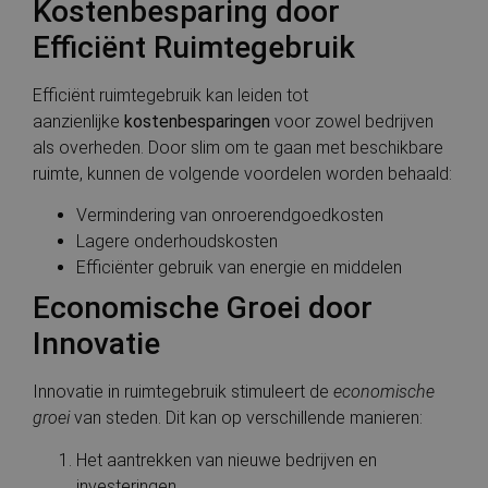
Kostenbesparing door
te verbeteren.
analyseservi
Google. Deze
Efficiënt Ruimtegebruik
geoData
.cnn.com
Sessie
Deze cookie wordt
cookie wordt
gebruikt om
gebruikt om 
informatie over de
gebruikers te
geografische
onderscheid
Efficiënt ruimtegebruik kan leiden tot
locatie van de
door een
gebruiker op te
willekeurig
aanzienlijke
kostenbesparingen
voor zowel bedrijven
slaan om
gegenereerd
als overheden. Door slim om te gaan met beschikbare
gelokaliseerde
nummer toe 
inhoud en
wijzen als kla
ruimte, kunnen de volgende voordelen worden behaald:
diensten te
Het is opge
leveren.
in elk
paginaverzoe
Vermindering van onroerendgoedkosten
een site en w
Lagere onderhoudskosten
gebruikt om
bezoekers-, s
Efficiënter gebruik van energie en middelen
en
campagnege
Economische Groei door
te berekenen
de
analyserappo
Innovatie
van de site.
_ga_2WLRX5ZGKK
.bauwerken.nl
1 jaar 1
Deze cookie 
Innovatie in ruimtegebruik stimuleert de
economische
maand
gebruikt doo
Google Analy
groei
van steden. Dit kan op verschillende manieren:
om de sessie
te behouden
Het aantrekken van nieuwe bedrijven en
investeringen.