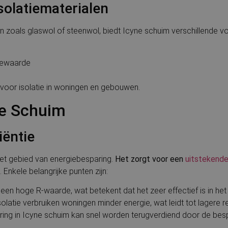
solatiematerialen
alen zoals glaswol of steenwol, biedt Icyne schuim verschillende v
tiewaarde
 voor isolatie in woningen en gebouwen.
ne Schuim
iëntie
het gebied van energiebesparing.
Het zorgt voor een
uitstekende 
 Enkele belangrijke punten zijn:
 een hoge R-waarde, wat betekent dat het zeer effectief is in h
olatie verbruiken woningen minder energie, wat leidt tot lagere r
stering in Icyne schuim kan snel worden terugverdiend door de be