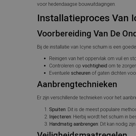
voor hedendaagse bouwuitdagingen.
VISITOR_PRIVACY_
Installatieproces Van 
Voorbereiding Van De On
Bij de installatie van Icyne schuim is een goe
Naam
Aanbi
Reinigen van het oppervlak om vuil en sto
Naam
Naam
__Secure-ROLLOU
/
Dom
Naam
Controleren op
vochtigheid
om te zorgen
_ga
stateCode
.cnn.
Eventuele
scheuren
of gaten dichten voor
VISITOR_INFO1_LIV
Aanbrengtechnieken
geoData
.cnn.
YSC
Er zijn verschillende technieken voor het aanb
_ga_2WLRX5ZGKK
Spuiten
: Dit is de meest populaire meth
Injecteren
: Hierbij wordt het schuim in b
Handmatig aanbrengen
: Dit kan nodig zij
Veiligheidsmaatregelen