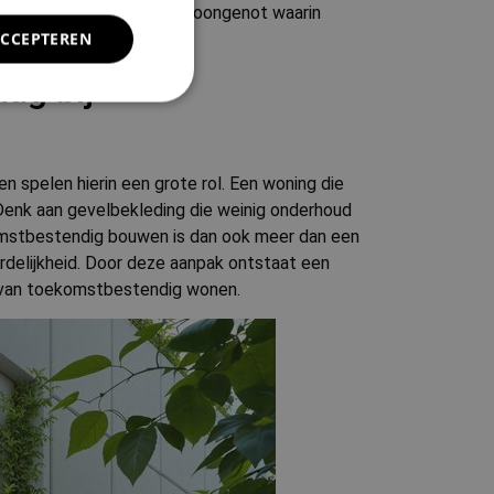
 investering in duurzaam woongenot waarin
ACCEPTEREN
ag bij
rd
 spelen hierin een grote rol. Een woning die
elding en
enk aan gevelbekleding die weinig onderhoud
komstbestendig bouwen is dan ook meer dan een
rdelijkheid. Door deze aanpak ontstaat een
ng van toekomstbestendig wonen.
ode van de locatie
cifieke inhoud te
eteren.
kie-Script.com-
oekers te
e-Script.com is
temming van de
ractie met de site
ver de toestemming
chillende
n voorkeuren