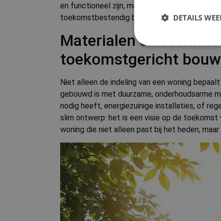
en functioneel zijn, maar ook klaar zijn voor
DETAILS WE
toekomstbestendig bouwen centraal staat.
Materialen en techniek
toekomstgericht bou
S
Niet alleen de indeling van een woning bepaal
Strikt noodzakelijke
accountbeheer. De we
gebouwd is met duurzame, onderhoudsarme mat
nodig heeft, energiezuinige installaties, of
Naam
slim ontwerp: het is een visie op de toekoms
woning die niet alleen past bij het heden, ma
countryCode
CookieScriptConse
VISITOR_PRIVACY_