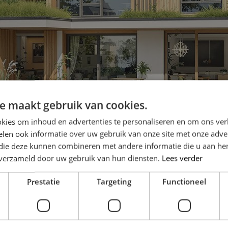
e maakt gebruik van cookies.
kies om inhoud en advertenties te personaliseren en om ons ver
len ook informatie over uw gebruik van onze site met onze adver
 die deze kunnen combineren met andere informatie die u aan hen
 met oog op de toekomst
n verzameld door uw gebruik van hun diensten.
Lees verder
Prestatie
Targeting
Functioneel
t ontwerp. De keuzes die in de ontwerpfase worden gemaakt, b
uropeningen voor rolstoeltoegankelijkheid, voldoende ruimte voor
aagt om een doordachte benadering, waarbij het ontwerp goed re
nauwe samenwerking tussen architect, aannemer,
timmerman
en bew