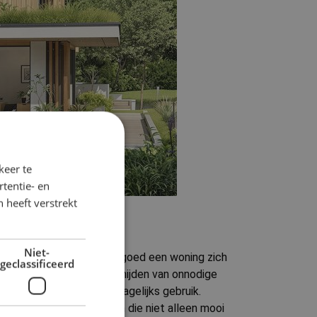
keer te
tentie- en
 heeft verstrekt
Niet-
epalen in hoge mate hoe goed een woning zich
geclassificeerd
 een traplift, of het vermijden van onnodige
kening houdt met het dagelijks gebruik.
oner, ontstaan woningen die niet alleen mooi