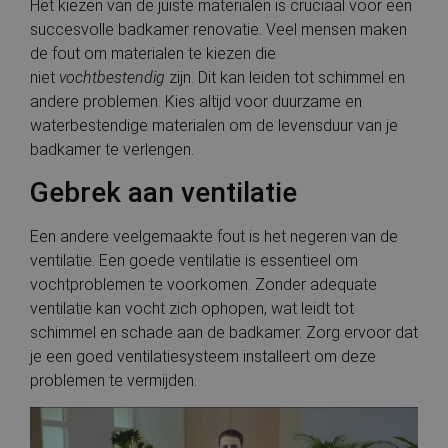
van Cook
Het kiezen van de juiste materialen is cruciaal voor een
Script.co
succesvolle badkamer renovatie. Veel mensen maken
noodzake
correct t
de fout om materialen te kiezen die
niet
vochtbestendig
zijn. Dit kan leiden tot schimmel en
andere problemen. Kies altijd voor duurzame en
waterbestendige materialen om de levensduur van je
Aanbieder
Naam
Vervaldatum
Omschrijving
badkamer te verlengen.
/
Domein
Aanbieder
/
Naam
Vervaldatum
Omschrijvin
Domein
stateCode
.cnn.com
Sessie
Deze cookie wordt
Gebrek aan ventilatie
gebruikt om de
_ga
1 jaar 1
Deze cookie
Google LLC
voorkeur van een
maand
is gekoppeld
.bauwerken.nl
gebruiker te
Google Unive
Een andere veelgemaakte fout is het negeren van de
onthouden om
Analytics - w
relevante lokale
belangrijke 
ventilatie. Een goede ventilatie is essentieel om
informatie te
is van de me
verstrekken en de
algemeen
vochtproblemen te voorkomen. Zonder adequate
gebruikerservaring
gebruikte
te verbeteren.
ventilatie kan vocht zich ophopen, wat leidt tot
analyseservic
Google. Deze
schimmel en schade aan de badkamer. Zorg ervoor dat
geoData
.cnn.com
Sessie
Deze cookie wordt
cookie wordt
gebruikt om
gebruikt om 
je een goed ventilatiesysteem installeert om deze
informatie over de
gebruikers te
geografische
onderscheid
problemen te vermijden.
locatie van de
door een
gebruiker op te
willekeurig
slaan om
gegenereerd
gelokaliseerde
nummer toe 
inhoud en
wijzen als kla