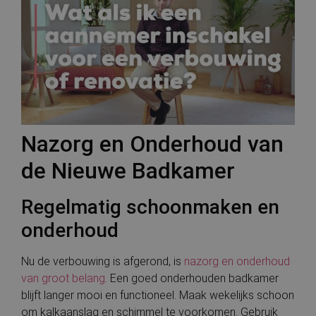
diensten te
Het is opge
leveren.
in elk
paginaverzoe
een site en w
gebruikt om
bezoekers-, s
en
campagnegeg
te berekenen
de
analyserappo
van de site.
Nazorg en Onderhoud van
_ga_2WLRX5ZGKK
.bauwerken.nl
1 jaar 1
Deze cookie 
maand
gebruikt doo
Google Analy
de Nieuwe Badkamer
om de sessie
te behouden
Regelmatig schoonmaken en
onderhoud
Nu de verbouwing is afgerond, is
nazorg en onderhoud
van groot belang
. Een goed onderhouden badkamer
blijft langer mooi en functioneel. Maak wekelijks schoon
om kalkaanslag en schimmel te voorkomen. Gebruik