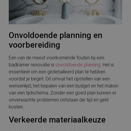
Inc.
ondersch
.thespruce.com
maken t
mensen e
Dit is gu
de websi
geldige 
te kunn
over het
Onvoldoende planning en
van hun 
voorbereiding
countryCode
.cnn.com
Sessie
Deze coo
gebruikt
landcode
locatie v
Een van de meest voorkomende fouten bij een
bezoeker
badkamer renovatie is
onvoldoende planning
. Het is
slaan om
regiospec
essentieel om een gedetailleerd plan te hebben
inhoud t
Google Privacy Policy
en de
voordat je begint. Dit omvat het opstellen van een
gebruike
wensenlijst, het bepalen van een budget en het maken
te verbet
van een tijdschema. Zonder een goed plan kunnen er
CookieScriptConsent
4 weken 2
Deze coo
CookieScript
dagen
gebruikt
bauwerken.nl
onverwachte problemen ontstaan die tijd en geld
Cookie-
kosten.
Script.co
om de
cookievo
Verkeerde materiaalkeuze
van bezo
onthoud
cookie-b