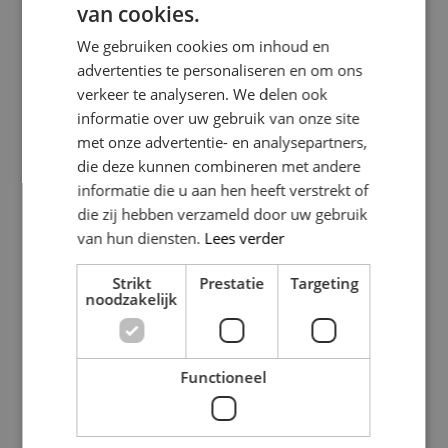
van cookies.
nieuwe leidingen en elektriciteit. Dit is een cruciale stap,
We gebruiken cookies om inhoud en
omdat de juiste plaatsing van leidingen en elektrische
advertenties te personaliseren en om ons
aansluitingen essentieel is voor de functionaliteit van de
verkeer te analyseren. We delen ook
badkamer. Het is aan te raden om een professionele
informatie over uw gebruik van onze site
loodgieter en elektricien in te schakelen om ervoor te
met onze advertentie- en analysepartners,
zorgen dat alles volgens de geldende normen wordt
die deze kunnen combineren met andere
geïnstalleerd. Denk hierbij aan het verleggen van
informatie die u aan hen heeft verstrekt of
waterleidingen en het plaatsen van nieuwe
die zij hebben verzameld door uw gebruik
stopcontacten en lichtpunten.
van hun diensten.
Lees verder
Plaatsing van tegels en
Strikt
Prestatie
Targeting
sanitair
noodzakelijk
De volgende stap in de renovatie is het plaatsen van de
nieuwe tegels en het sanitair. Dit omvat het betegelen
Functioneel
van de wanden en vloeren, evenals de installatie van
het toilet, de douche, het bad en de wastafel. Het is
belangrijk om hierbij nauwkeurig te werk te gaan om