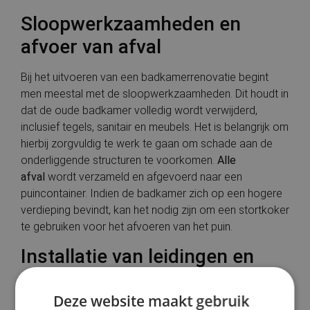
Sloopwerkzaamheden en
afvoer van afval
Bij het uitvoeren van een badkamerrenovatie begint
men meestal met de sloopwerkzaamheden. Dit houdt in
dat de oude badkamer volledig wordt verwijderd,
inclusief tegels, sanitair en meubels. Het is belangrijk om
hierbij zorgvuldig te werk te gaan om schade aan de
onderliggende structuren te voorkomen.
Alle
afval
wordt verzameld en afgevoerd naar een
puincontainer. Indien de badkamer zich op een hogere
verdieping bevindt, kan het nodig zijn om een stortkoker
te gebruiken voor het afvoeren van het puin.
Installatie van leidingen en
elektriciteit
Deze website maakt gebruik
Na de sloopwerkzaamheden volgt de installatie van