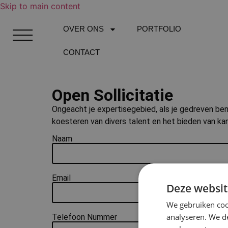
Skip to main content
OVER ONS
PORTFOLIO
CONTACT
Open Sollicitatie
Ongeacht je expertisegebied, als je gedreven bent
koesteren van divers talent en het bieden van kan
Naam
Email
Deze websit
We gebruiken coo
analyseren. We de
Telefoon Nummer