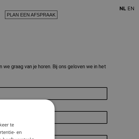
NL
EN
PLAN EEN AFSPRAAK
n we graag van je horen. Bij ons geloven we in het
keer te
tentie- en