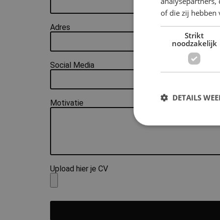
analysepartners,
of die zij hebbe
Adres
Strikt
noodzakelijk
Social Media
DETAILS WE
Motivatie
S
Strikt noodzakelijke
Upload hier je CV
accountbeheer. De we
Naam
countryCode