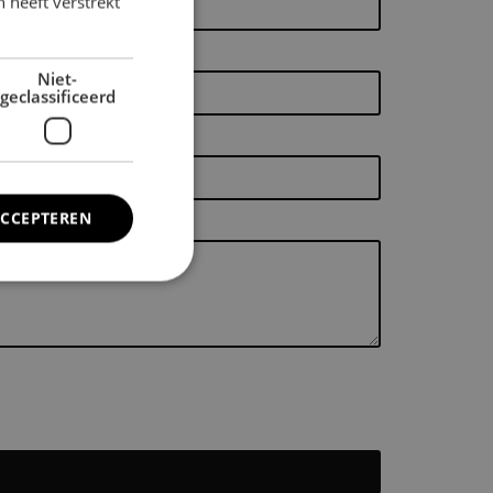
 heeft verstrekt
Niet-
geclassificeerd
ACCEPTEREN
rd
elding en
ode van de locatie
cifieke inhoud te